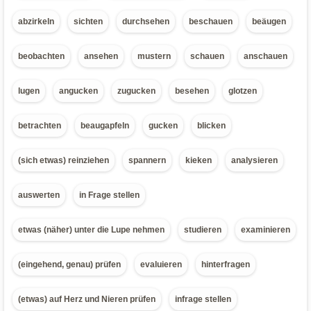
abzirkeln
sichten
durchsehen
beschauen
beäugen
beobachten
ansehen
mustern
schauen
anschauen
lugen
angucken
zugucken
besehen
glotzen
betrachten
beaugapfeln
gucken
blicken
(sich etwas) reinziehen
spannern
kieken
analysieren
auswerten
in Frage stellen
etwas (näher) unter die Lupe nehmen
studieren
examinieren
(eingehend, genau) prüfen
evaluieren
hinterfragen
(etwas) auf Herz und Nieren prüfen
infrage stellen