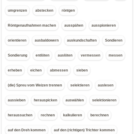
umgrenzen
abstecken
röntgen
Röntgenaufnahmen machen
ausspähen
ausspionieren
orientieren
ausbaldowern
auskundschaften
Sondieren
Sondierung
entlöten
auslöten
vermessen
messen
erheben
eichen
abmessen
sieben
(die) Spreu vom Weizen trennen
selektieren
auslesen
aussieben
herauspicken
auswählen
selektionieren
heraussuchen
rechnen
kalkulieren
berechnen
auf den Dreh kommen
auf den (richtigen) Trichter kommen