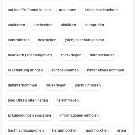
auf den Prüfstand stellen
austesten
kritisch beleuchten
auditieren
abchecken
abklären
nachprüfen
kontrollieren
bearbeiten
(sich) beschäftigen mit
beackern (Themengebiet)
spitzkriegen
durchschauen
in Erfahrung bringen
spitzbekommen
hinter etwas kommen
dahinterkommen
rauskriegen
(sich) umhören
(die) Ohren offen halten
herumfragen
Erkundigungen einziehen
Informationen einholen
(sich) schlaumachen
herumhorchen
nachhorchen
orten