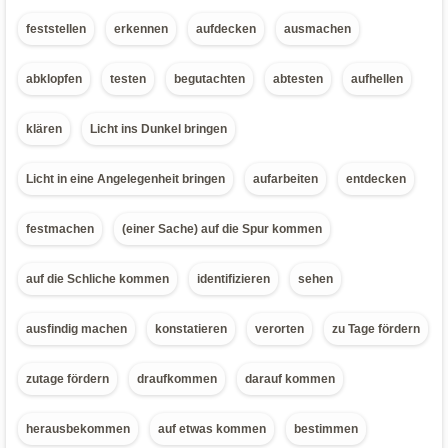
feststellen
erkennen
aufdecken
ausmachen
abklopfen
testen
begutachten
abtesten
aufhellen
klären
Licht ins Dunkel bringen
Licht in eine Angelegenheit bringen
aufarbeiten
entdecken
festmachen
(einer Sache) auf die Spur kommen
auf die Schliche kommen
identifizieren
sehen
ausfindig machen
konstatieren
verorten
zu Tage fördern
zutage fördern
draufkommen
darauf kommen
herausbekommen
auf etwas kommen
bestimmen