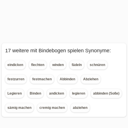
17 weitere mit Bindebogen spielen Synonyme:
eindicken
flechten
winden
fädeln
schnüren
festzurren
festmachen
Abbinden
Abziehen
Legieren
Binden
andicken
legieren
abbinden (Soße)
sämig machen
cremig machen
abziehen